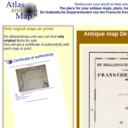
Rediscover your world at Atlas a
The place for your antique maps, plans, b
De Hollandsche Departementen van het Fransche Keize
Only orginal maps an prints
Antique map De 
On atlasandmap.com you can find
only
original
items for sale
You will get a certificate of authenticity with
each map or print: