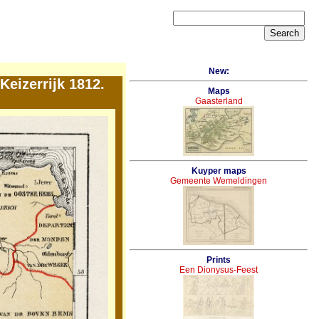
New:
eizerrijk 1812.
Maps
Gaasterland
Kuyper maps
Gemeente Wemeldingen
Prints
Een Dionysus-Feest