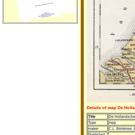
Details of map De Holl
Title
De Hollandsche
Type
map
maker
C.L. Brinkman,
Published