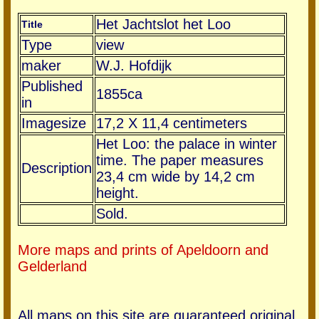
Het Jachtslot het Loo
Title
Type
view
maker
W.J. Hofdijk
Published
1855ca
in
Imagesize
17,2 X 11,4 centimeters
Het Loo: the palace in winter
time. The paper measures
Description
23,4 cm wide by 14,2 cm
height.
Sold.
More maps and prints of Apeldoorn and
Gelderland
All maps on this site are guaranteed original