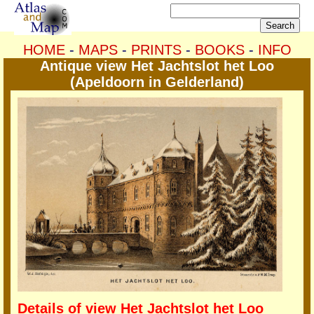
HOME
-
MAPS
-
PRINTS
-
BOOKS
-
INFO
Antique view Het Jachtslot het Loo
(Apeldoorn in Gelderland)
Details of view Het Jachtslot het Loo