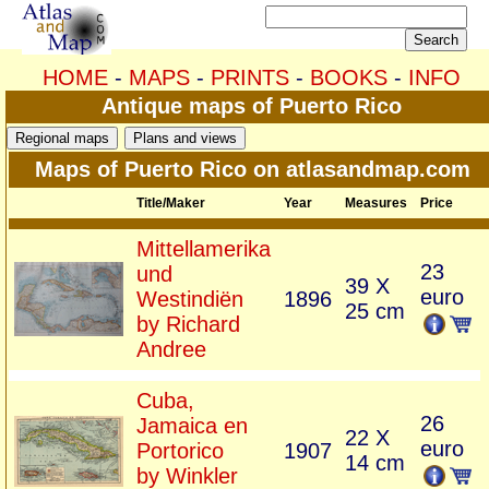
HOME
-
MAPS
-
PRINTS
-
BOOKS
-
INFO
Antique maps of Puerto Rico
Maps of Puerto Rico on atlasandmap.com
Title/Maker
Year
Measures
Price
Mittellamerika
23
und
39 X
euro
Westindiën
1896
25 cm
by Richard
Andree
Cuba,
26
Jamaica en
22 X
euro
Portorico
1907
14 cm
by Winkler