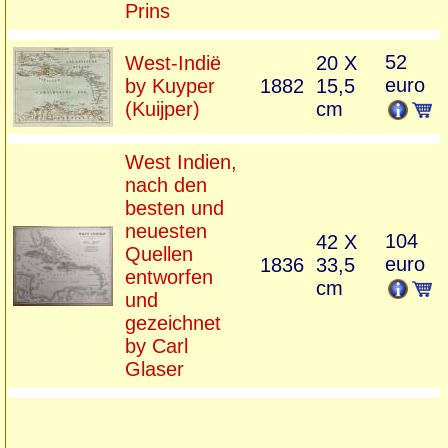
Prins
52
West-Indië
20 X
euro
by Kuyper
1882
15,5
(Kuijper)
cm
West Indien,
nach den
besten und
neuesten
104
42 X
Quellen
euro
1836
33,5
entworfen
cm
und
gezeichnet
by Carl
Glaser