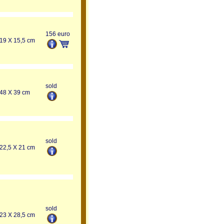
156 euro
19 X 15,5 cm
sold
48 X 39 cm
sold
22,5 X 21 cm
sold
23 X 28,5 cm