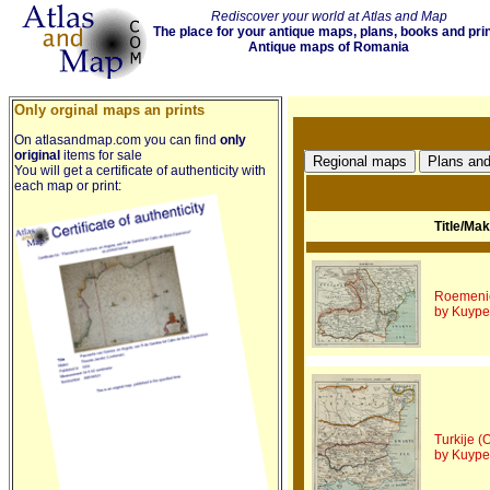
Rediscover your world at Atlas and Map
The place for your antique maps, plans, books and pri
Antique maps of Romania
Only orginal maps an prints
On atlasandmap.com you can find
only
original
items for sale
You will get a certificate of authenticity with
each map or print:
Title/Ma
Roemeni
by Kuyper
Turkije (
by Kuyper