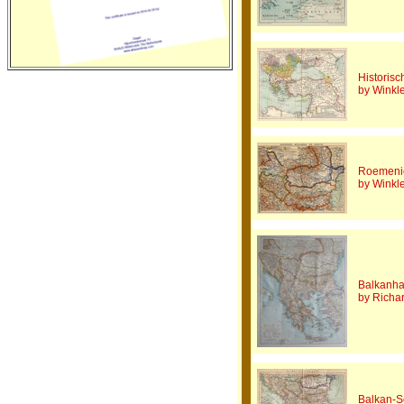
Historisc
by Winkle
Roemenië
by Winkle
Balkanha
by Richa
Balkan-S