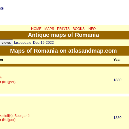
nts
HOME
-
MAPS
-
PRINTS
-
BOOKS
-
INFO
Antique maps of Romania
last update: Dec-19-2022
Maps of Romania on atlasandmap.com
ker
Year
ë
1880
 (Kuijper)
Oostelijk), Boelgarië
1880
 (Kuijper)