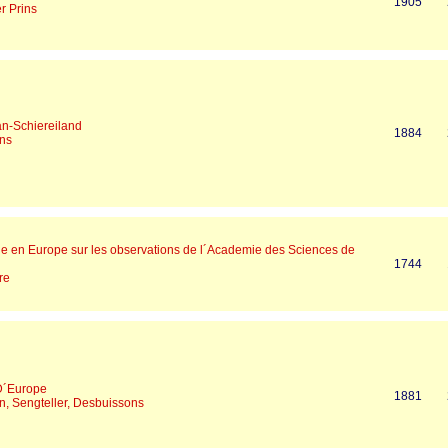
1905
r Prins
an-Schiereiland
1884
ins
ie en Europe sur les observations de l´Academie des Sciences de
1744
re
D´Europe
1881
n, Sengteller, Desbuissons