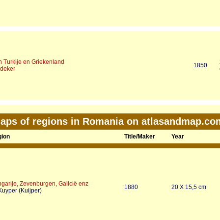
h Turkije en Griekenland
1850
edeker
aps of regions in Romania on atlasandmap.co
ion
Title/Maker
Year
garije, Zevenburgen, Galicië enz
1880
20 X 15,5 cm
Kuyper (Kuijper)