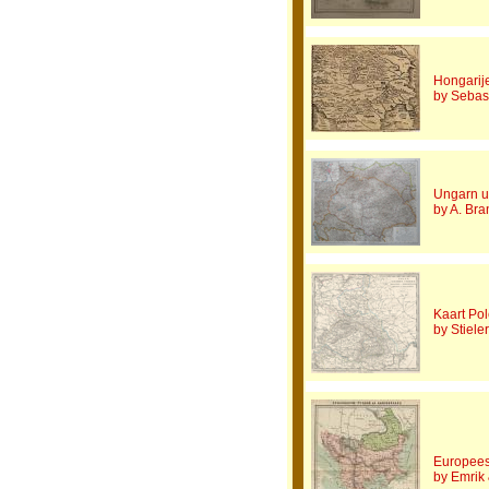
Hongarije
by Sebas
Ungarn u
by A. Br
Kaart Pol
by Stieler
Europees
by Emrik