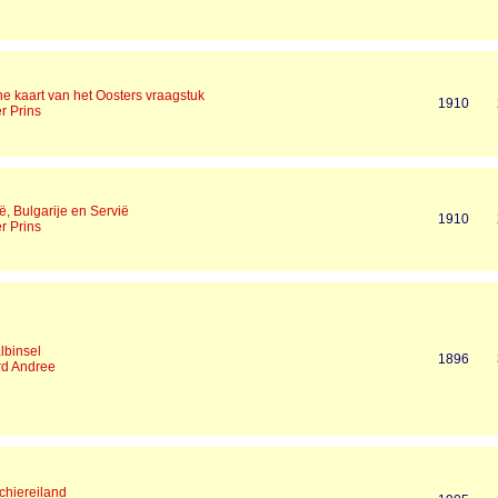
he kaart van het Oosters vraagstuk
1910
r Prins
, Bulgarije en Servië
1910
r Prins
lbinsel
1896
rd Andree
chiereiland