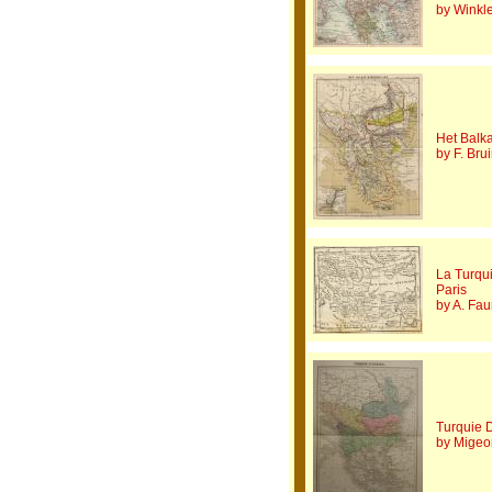
by Winkle
Het Balk
by F. Bru
La Turqu
Paris
by A. Fau
Turquie 
by Migeo