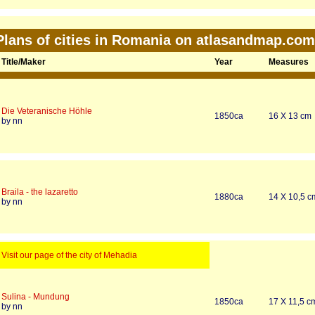
Plans of cities in Romania on atlasandmap.com
Title/Maker
Year
Measures
Die Veteranische Höhle
1850ca
16 X 13 cm
by nn
Braila - the lazaretto
1880ca
14 X 10,5 c
by nn
Visit our page of the city of Mehadia
Sulina - Mundung
1850ca
17 X 11,5 c
by nn