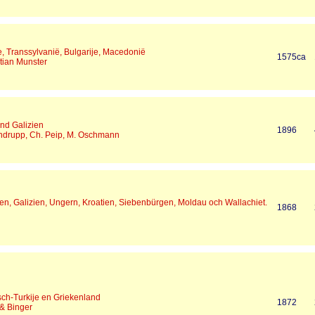
, Transsylvanië, Bulgarije, Macedonië
1575ca
tian Munster
nd Galizien
1896
andrupp, Ch. Peip, M. Oschmann
en, Galizien, Ungern, Kroatien, Siebenbürgen, Moldau och Wallachiet.
1868
ch-Turkije en Griekenland
1872
 & Binger