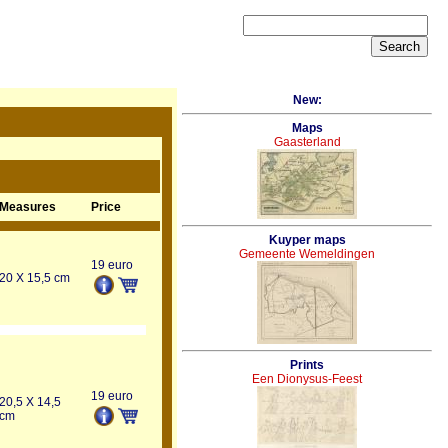
New:
Maps
Gaasterland
Measures
Price
Kuyper maps
Gemeente Wemeldingen
19 euro
20 X 15,5 cm
Prints
Een Dionysus-Feest
19 euro
20,5 X 14,5
cm