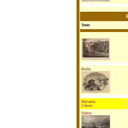
Town
Braila
Mehadia:
2 items
Sulina