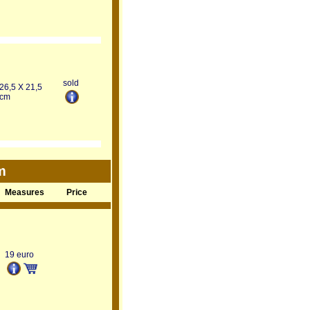
sold
26,5 X 21,5
cm
m
Measures
Price
19 euro