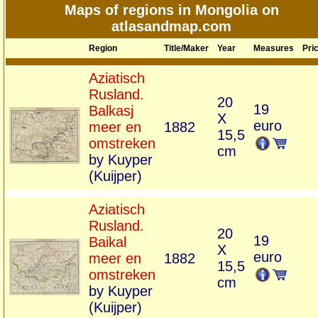
Maps of regions in Mongolia on
atlasandmap.com
Region
Title/Maker
Year
Measures
Pri
Aziatisch
Rusland.
20
19
Balkasj
X
euro
meer en
1882
15,5
omstreken
cm
by Kuyper
(Kuijper)
Aziatisch
Rusland.
20
19
Baikal
X
euro
meer en
1882
15,5
omstreken
cm
by Kuyper
(Kuijper)