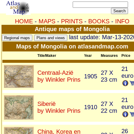
HOME
-
MAPS
-
PRINTS
-
BOOKS
-
INFO
Antique maps of Mongolia
last update: Mar-13-202
Maps of Mongolia on atlasandmap.com
Title/Maker
Year
Measures
Price
21
Centraal-Azië
27 X
euro
1905
by Winkler Prins
23 cm
21
Siberië
27 X
euro
1910
by Winkler Prins
22 cm
26
China, Korea en