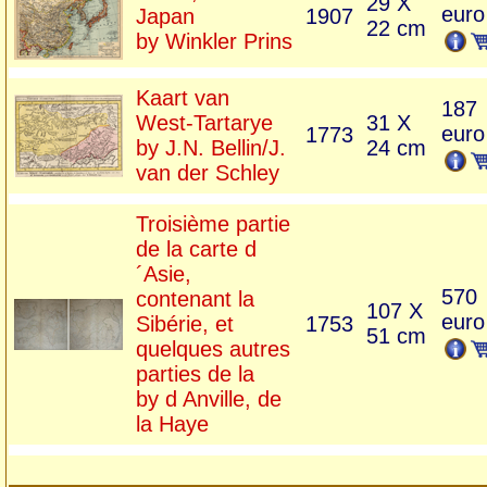
29 X
euro
Japan
1907
22 cm
by Winkler Prins
Kaart van
187
West-Tartarye
31 X
euro
1773
by J.N. Bellin/J.
24 cm
van der Schley
Troisième partie
de la carte d
´Asie,
570
contenant la
107 X
euro
Sibérie, et
1753
51 cm
quelques autres
parties de la
by d Anville, de
la Haye